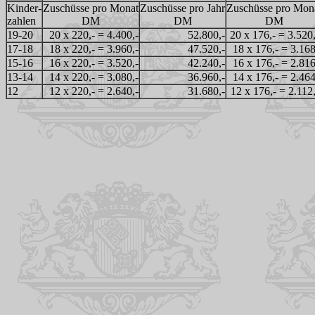
Kinder-
Zuschüsse pro Monat
Zuschüsse pro Jahr
Zuschüsse pro Mon
zahlen
DM
DM
DM
19-20
20 x 220,- = 4.400,-
52.800,-
20 x 176,- = 3.520
17-18
18 x 220,- = 3.960,-
47.520,-
18 x 176,- = 3.168
15-16
16 x 220,- = 3.520,-
42.240,-
16 x 176,- = 2.816
13-14
14 x 220,- = 3.080,-
36.960,-
14 x 176,- = 2.464
12
12 x 220,- = 2.640,-
31.680,-
12 x 176,- = 2.112