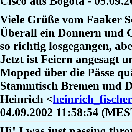
Cisco aus Bogota - 05.09.
Viele Grüße vom Faaker Se
Überall ein Donnern und G
so richtig losgegangen, ab
Jetzt ist Feiern angesagt 
Mopped über die Pässe qu
Stammtisch Bremen und D
Heinrich <
heinrich_fisch
04.09.2002 11:58:54 (MES
Hi! I was just passing thr