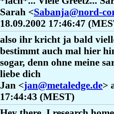
*lach*... Viele Greetz... Sa
Sarah <
Sabanja@nord-co
18.09.2002 17:46:47 (MES
also ihr kricht ja bald vie
bestimmt auch mal hier h
sogar, denn ohne meine sar
liebe dich
Jan <
jan@metaledge.de
> 
17:44:43 (MEST)
Hey there. I research home