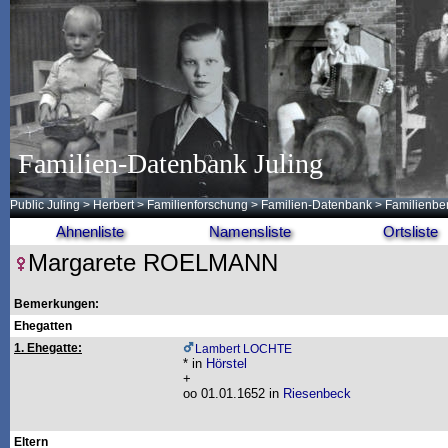
Familien-Datenbank Juling
Public Juling
>
Herbert
>
Familienforschung
>
Familien-Datenbank
> Familienb
Ahnenliste
Namensliste
Ortsliste
Margarete ROELMANN
Bemerkungen:
Ehegatten
1. Ehegatte:
Lambert LOCHTE
* in
Hörstel
+
oo 01.01.1652 in
Riesenbeck
Eltern