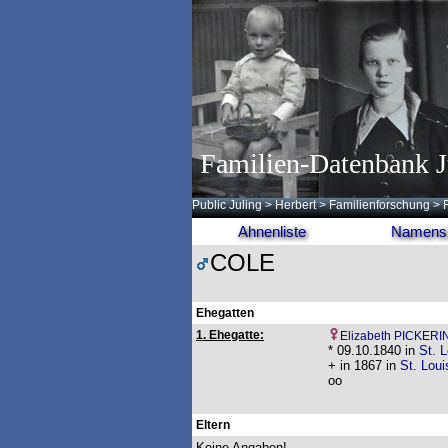
Familien-Datenbank J
Public Juling
>
Herbert
>
Familienforschung
>
Ahnenliste
Namensl
COLE
Ehegatten
1. Ehegatte:
Elizabeth PICKERI
* 09.10.1840 in
St. L
+ in 1867 in
St. Loui
oo
Eltern
Keine Angaben!