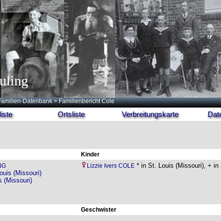
uling
Familien-Datenbank
> Familienbericht Cole
iste
Ortsliste
Verbreitungskarte
Dat
Kinder
* in St. Louis (Missouri), + in
NG
Lizzie Ivers COLE
ouis (Missouri)
s (Missouri)
Geschwister