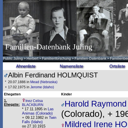
Familien-Datenbank Juling
Public Juling
>
Herbert
>
Familienforschung
>
Familien-Datenbank
> Familienber
Ahnenliste
Namensliste
Ortsliste
Albin Ferdinand HOLMQUIST
*
20.07.1886 in
Mead (Nebraska)
+
17.02.1975 in
Jerome (Idaho)
Ehegatten
Kinder
1.
Inez Celisa
Harold Raymon
Ehegatte:
BLACKBURN
* 17.11.1895 in
Las
(Colorado), + 196
Animas (Colorado)
+ 09.12.1982 in
Twin
Falls (Idaho)
Mildred Irene 
oo 27.10.1915