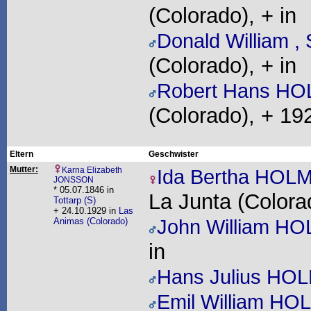
(Colorado), + in
Donald William 
(Colorado), + in
Robert Hans H
(Colorado), + 19
Eltern
Geschwister
Mutter:
Karna Elizabeth
Ida Bertha HOL
JONSSON
* 05.07.1846 in
La Junta (Colora
Tottarp (S)
+ 24.10.1929 in
Las
Animas (Colorado)
John William H
in
Hans Julius HO
Emil William H