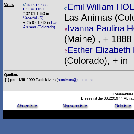
Emil William H
Vater:
Hans Persson
HOLMQUIST
* 02.01.1850 in
Las Animas (Col
Veberöd (S)
+ 25.07.1930 in
Las
Ivanna Paulina
Animas (Colorado)
(Maine) , + 1888
Esther Elizabe
(Colorado), + in
Quellen:
[1]
pers. Mitt. 1999 Patrick Ivers (
noraivers@juno.com
)
Kommentare 
Dieses ist die 38.220.977. Abfr
Ahnenliste
Namensliste
Ortsliste