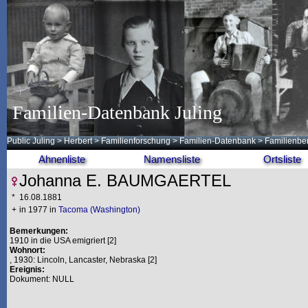
Familien-Datenbank Juling
Public Juling
>
Herbert
>
Familienforschung
>
Familien-Datenbank
> Familienb
Ahnenliste
Namensliste
Ortsliste
Johanna E. BAUMGAERTEL
*
16.08.1881
+
in 1977 in
Tacoma (Washington)
Bemerkungen:
1910 in die USA emigriert [2]
Wohnort:
, 1930: Lincoln, Lancaster, Nebraska [2]
Ereignis:
Dokument: NULL