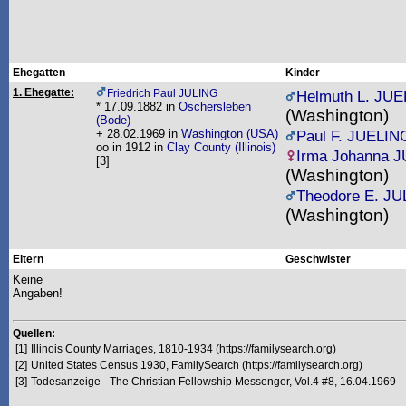
Ehegatten
Kinder
1. Ehegatte:
Friedrich Paul JULING
Helmuth L. JU
* 17.09.1882 in
Oschersleben
(Washington)
(Bode)
+ 28.02.1969 in
Washington (USA)
Paul F. JUELIN
oo in 1912 in
Clay County (Illinois)
Irma Johanna 
[3]
(Washington)
Theodore E. J
(Washington)
Eltern
Geschwister
Keine
Angaben!
Quellen:
[1]
Illinois County Marriages, 1810-1934 (https://familysearch.org)
[2]
United States Census 1930, FamilySearch (https://familysearch.org)
[3]
Todesanzeige - The Christian Fellowship Messenger, Vol.4 #8, 16.04.1969