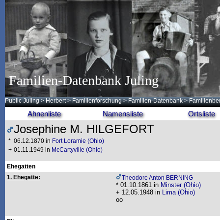
Familien-Datenbank Juling
Public Juling
>
Herbert
>
Familienforschung
>
Familien-Datenbank
> Familienber
Ahnenliste
Namensliste
Ortsliste
Josephine M. HILGEFORT
*
06.12.1870 in
Fort Loramie (Ohio)
+
01.11.1949 in
McCartyville (Ohio)
Ehegatten
1. Ehegatte:
Theodore Anton BERNING
* 01.10.1861 in
Minster (Ohio)
+ 12.05.1948 in
Lima (Ohio)
oo