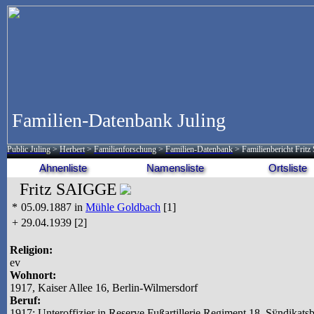
Familien-Datenbank Juling
Public Juling
>
Herbert
>
Familienforschung
>
Familien-Datenbank
> Familienbericht Fritz
Ahnenliste
Namensliste
Ortsliste
Fritz SAIGGE
*
05.09.1887 in
Mühle Goldbach
[1]
+
29.04.1939 [2]
Religion:
ev
Wohnort:
1917, Kaiser Allee 16, Berlin-Wilmersdorf
Beruf:
1917: Unteroffizier in Reserve Fußartillerie Regiment 18, Sÿndikats