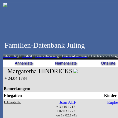
Familien-Datenbank Juling
Public Juling
>
Herbert
>
Familienforschung
>
Familien-Datenbank
> Familienbericht Ma
Ahnenliste
Namensliste
Ortsliste
Margaretha HINDRICKS
+
24.04.1784
Bemerkungen:
Ehegatten
Kinder
1. Ehegatte:
Joan ALF
Euphe
* 30.10.1712
+ 02.03.1773
oo 17.02.1745