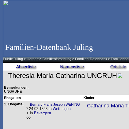
Familien-Datenbank Juling
Public Juling
>
Herbert
>
Familienforschung
>
Familien-Datenbank
> Familienbe
Ahnenliste
Namensliste
Ortsliste
Theresia Maria Catharina UNGRUH
Bemerkungen:
UNGRUHE
Ehegatten
Kinder
1. Ehegatte:
Bernard Franz Joseph WENING
Catharina Maria 
* 24.02.1828 in
Wettringen
+ in
Bevergern
oo