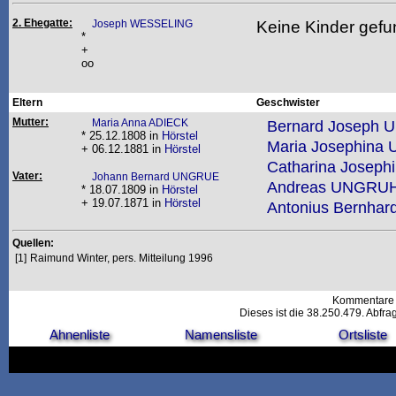
2. Ehegatte:
Keine Kinder gefu
Joseph WESSELING
*
+
oo
Eltern
Geschwister
Mutter:
Maria Anna ADIECK
Bernard Joseph
* 25.12.1808 in
Hörstel
Maria Josephin
+ 06.12.1881 in
Hörstel
Catharina Josep
Vater:
Johann Bernard UNGRUE
Andreas UNGRU
* 18.07.1809 in
Hörstel
+ 19.07.1871 in
Hörstel
Antonius Bernha
Quellen:
[1]
Raimund Winter, pers. Mitteilung 1996
Kommentare 
Dieses ist die 38.250.479. Abfr
Ahnenliste
Namensliste
Ortsliste