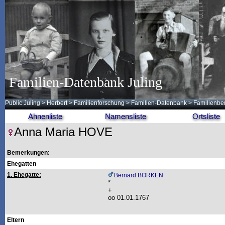
Familien-Datenbank Juling
Public Juling
>
Herbert
>
Familienforschung
>
Familien-Datenbank
> Familienbe
Ahnenliste
Namensliste
Ortsliste
Anna Maria HOVE
Bemerkungen:
Ehegatten
1. Ehegatte:
Bernard BORKEN
*
+
oo 01.01.1767
Eltern