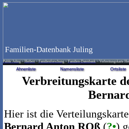
Familien-Datenbank Juling
Public Juling
>
Herbert
>
Familienforschung
>
Familien-Datenbank
> Verbreitungskarte H
Ahnenliste
Namensliste
Ortsliste
Verbreitungskarte d
Bernar
Hier ist die Verteilungskar
Bernard Anton ROß
(
?•
) g