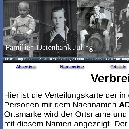
Familien-Datenbank Juling
Public Juling
>
Herbert
>
Familienforschung
>
Familien-Datenbank
> Verbreitung
Ahnenliste
Namensliste
Ortsliste
Verbre
Hier ist die Verteilungskarte der
Personen mit dem Nachnamen
A
Ortsmarke wird der Ortsname und 
mit diesem Namen angezeigt. Der 