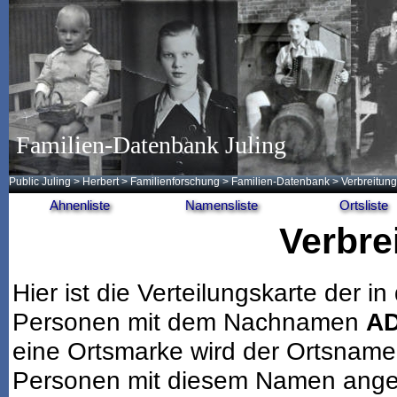
Familien-Datenbank Juling
Public Juling
>
Herbert
>
Familienforschung
>
Familien-Datenbank
> Verbreitung
Ahnenliste
Namensliste
Ortsliste
Verbre
Hier ist die Verteilungskarte der
Personen mit dem Nachnamen
A
eine Ortsmarke wird der Ortsname
Personen mit diesem Namen angeze