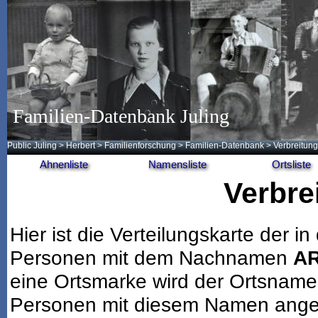
Familien-Datenbank Juling
Public Juling
>
Herbert
>
Familienforschung
>
Familien-Datenbank
> Verbreitung
Ahnenliste
Namensliste
Ortsliste
Verbre
Hier ist die Verteilungskarte der
Personen mit dem Nachnamen
A
eine Ortsmarke wird der Ortsname
Personen mit diesem Namen angeze