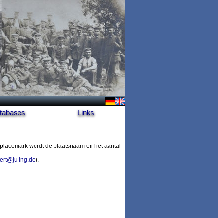
tabases
Links
placemark wordt de plaatsnaam en het aantal
ert@juling.de
).