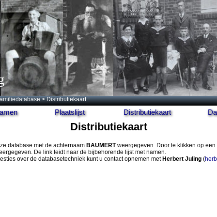
g
amiliedatabase
> Distributiekaart
 namen
Plaatslijst
Distributiekaart
Da
Distributiekaart
 deze database met de achternaam
BAUMERT
weergegeven. Door te klikken op een 
ergegeven. De link leidt naar de bijbehorende lijst met namen.
gesties over de databasetechniek kunt u contact opnemen met
Herbert Juling
(
herb