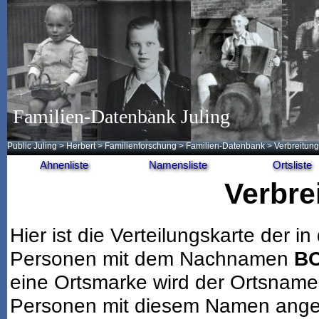
Familien-Datenbank Juling
Public Juling
>
Herbert
>
Familienforschung
>
Familien-Datenbank
> Verbreitung
Ahnenliste
Namensliste
Ortsliste
Verbre
Hier ist die Verteilungskarte der
Personen mit dem Nachnamen
B
eine Ortsmarke wird der Ortsname
Personen mit diesem Namen angeze