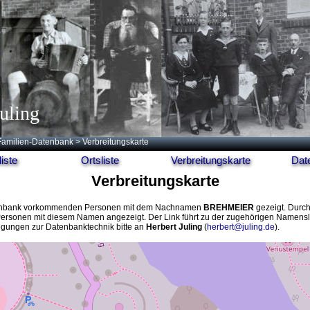
uling
Familien-Datenbank
> Verbreitungskarte
iste
Ortsliste
Verbreitungskarte
Dat
Verbreitungskarte
r Datenbank vorkommenden Personen mit dem Nachnamen
BREHMEIER
gezeigt. Durch
Personen mit diesem Namen angezeigt. Der Link führt zu der zugehörigen Namensli
egungen zur Datenbanktechnik bitte an
Herbert Juling
(
herbert@juling.de
).