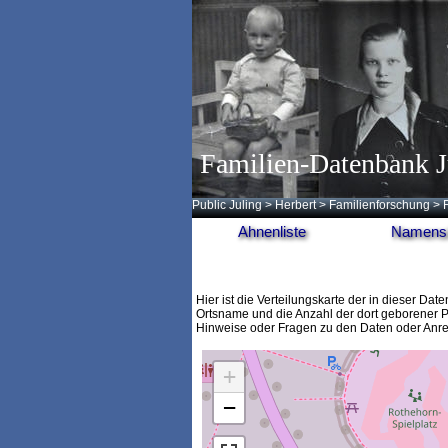
Familien-Datenbank J
Public Juling
>
Herbert
>
Familienforschung
>
Ahnenliste
Namensl
Hier ist die Verteilungskarte der in diese
Ortsname und die Anzahl der dort geborener 
Hinweise oder Fragen zu den Daten oder Anr
+
−