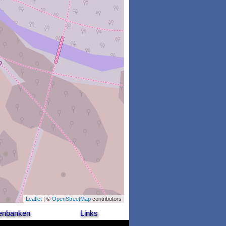
Leaflet
| ©
OpenStreetMap
contributors
enbanken
Links