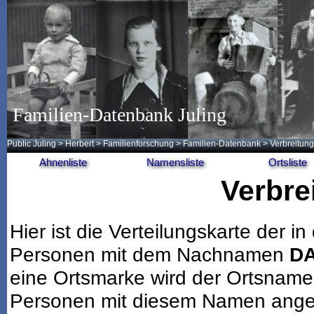
Familien-Datenbank Juling
Public Juling
>
Herbert
>
Familienforschung
>
Familien-Datenbank
> Verbreitung
Ahnenliste
Namensliste
Ortsliste
Verbre
Hier ist die Verteilungskarte der
Personen mit dem Nachnamen
D
eine Ortsmarke wird der Ortsname
Personen mit diesem Namen angeze