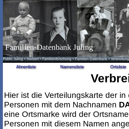
Familien-Datenbank Juling
Public Juling
>
Herbert
>
Familienforschung
>
Familien-Datenbank
> Verbreitung
Ahnenliste
Namensliste
Ortsliste
Verbre
Hier ist die Verteilungskarte der
Personen mit dem Nachnamen
D
eine Ortsmarke wird der Ortsname
Personen mit diesem Namen angeze