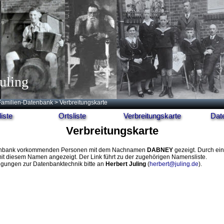
uling
Familien-Datenbank
> Verbreitungskarte
iste
Ortsliste
Verbreitungskarte
Dat
Verbreitungskarte
r Datenbank vorkommenden Personen mit dem Nachnamen
DABNEY
gezeigt. Durch ein
it diesem Namen angezeigt. Der Link führt zu der zugehörigen Namensliste.
egungen zur Datenbanktechnik bitte an
Herbert Juling
(
herbert@juling.de
).