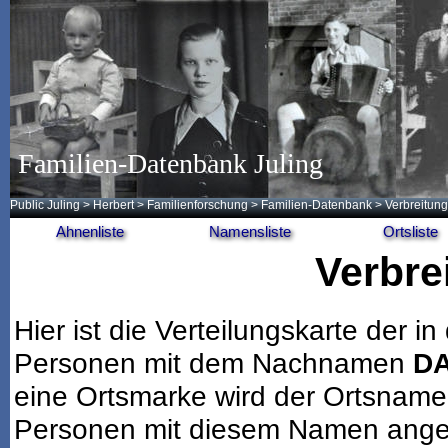
Familien-Datenbank Juling
Public Juling
>
Herbert
>
Familienforschung
>
Familien-Datenbank
> Verbreitung
Ahnenliste
Namensliste
Ortsliste
Verbre
Hier ist die Verteilungskarte der
Personen mit dem Nachnamen
D
eine Ortsmarke wird der Ortsname
Personen mit diesem Namen angeze