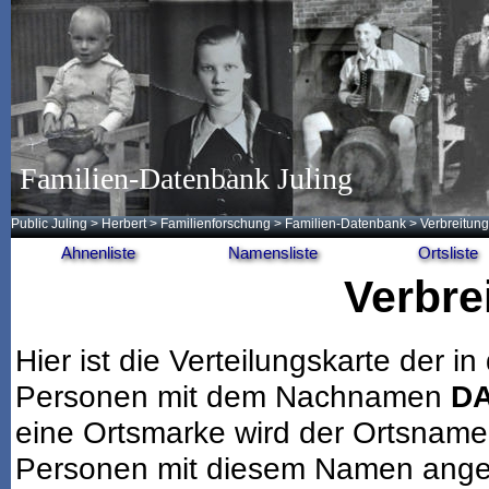
Familien-Datenbank Juling
Public Juling
>
Herbert
>
Familienforschung
>
Familien-Datenbank
> Verbreitung
Ahnenliste
Namensliste
Ortsliste
Verbre
Hier ist die Verteilungskarte der
Personen mit dem Nachnamen
D
eine Ortsmarke wird der Ortsname
Personen mit diesem Namen angeze