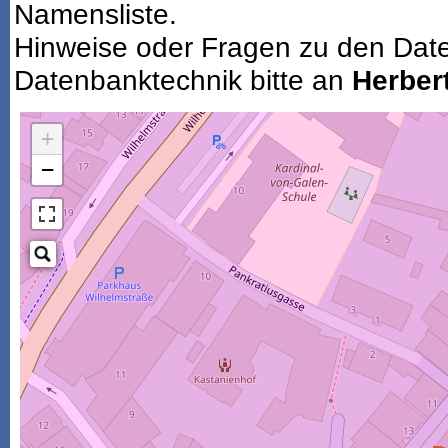
Namensliste.
Hinweise oder Fragen zu den Dat
Datenbanktechnik bitte an
Herbert
+
−