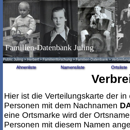
Familien-Datenbank Juling
Public Juling
>
Herbert
>
Familienforschung
>
Familien-Datenbank
> Verbreitung
Ahnenliste
Namensliste
Ortsliste
Verbre
Hier ist die Verteilungskarte der
Personen mit dem Nachnamen
D
eine Ortsmarke wird der Ortsname
Personen mit diesem Namen angeze