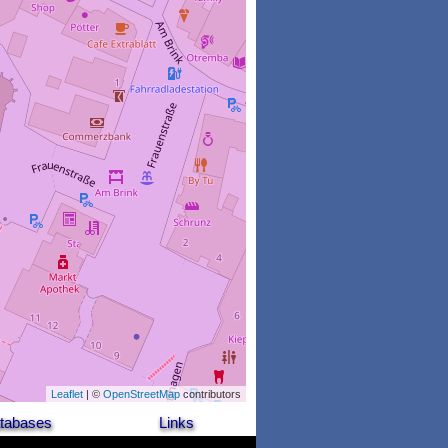
Leaflet
| ©
OpenStreetMap
contributors
tabases
Links