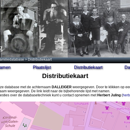
g
amiliedatabase
> Distributiekaart
 namen
Plaatslijst
Distributiekaart
Da
Distributiekaart
 deze database met de achternaam
DALLEIGER
weergegeven. Door te klikken op ee
aam weergegeven. De link leidt naar de bijbehorende lijst met namen.
gesties over de databasetechniek kunt u contact opnemen met
Herbert Juling
(
herb