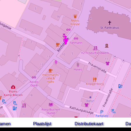
 namen
Plaatslijst
Distributiekaart
Da