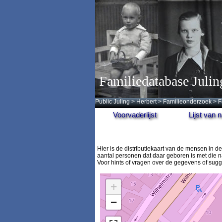
Familiedatabase Julin
Public Juling
>
Herbert
>
Familieonderzoek
>
F
Voorvaderlijst
Lijst van
Hier is de distributiekaart van de mensen in
aantal personen dat daar geboren is met die n
Voor hints of vragen over de gegevens of sug
+
−