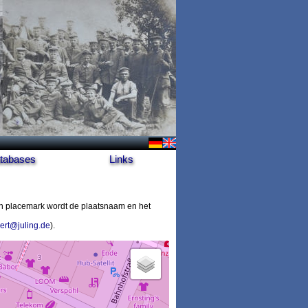
tabases
Links
n placemark wordt de plaatsnaam en het
ert@juling.de
).