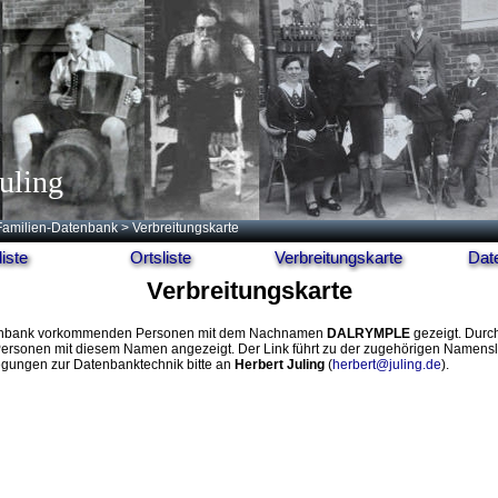
uling
Familien-Datenbank
> Verbreitungskarte
iste
Ortsliste
Verbreitungskarte
Dat
Verbreitungskarte
r Datenbank vorkommenden Personen mit dem Nachnamen
DALRYMPLE
gezeigt. Durch
Personen mit diesem Namen angezeigt. Der Link führt zu der zugehörigen Namensli
egungen zur Datenbanktechnik bitte an
Herbert Juling
(
herbert@juling.de
).