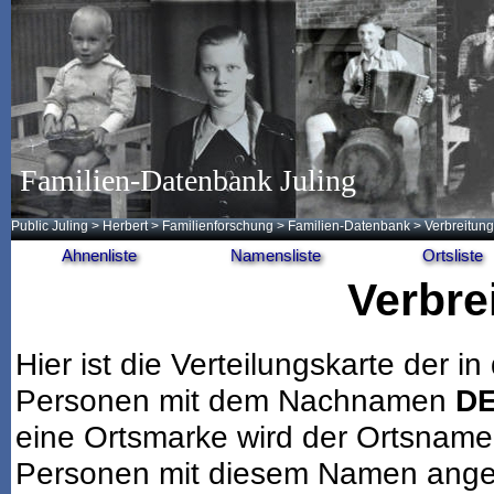
Familien-Datenbank Juling
Public Juling
>
Herbert
>
Familienforschung
>
Familien-Datenbank
> Verbreitung
Ahnenliste
Namensliste
Ortsliste
Verbre
Hier ist die Verteilungskarte der
Personen mit dem Nachnamen
D
eine Ortsmarke wird der Ortsname
Personen mit diesem Namen angeze