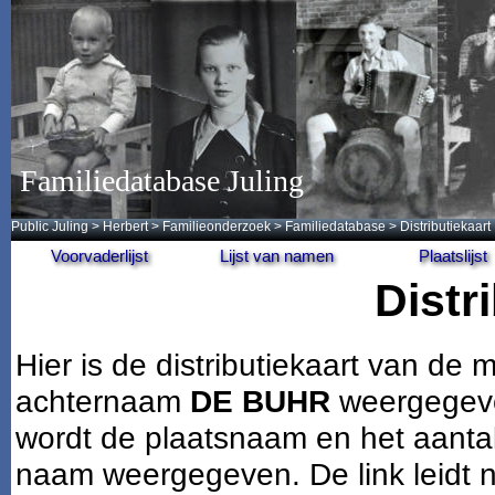
Familiedatabase Juling
Public Juling
>
Herbert
>
Familieonderzoek
>
Familiedatabase
> Distributiekaart
Voorvaderlijst
Lijst van namen
Plaatslijst
Distr
Hier is de distributiekaart van d
achternaam
DE BUHR
weergegeve
wordt de plaatsnaam en het aantal
naam weergegeven. De link leidt n