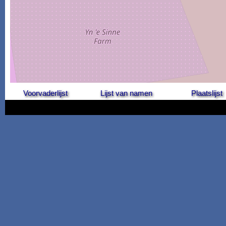
Voorvaderlijst
Lijst van namen
Plaatslijst