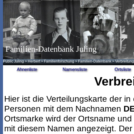
Familien-Datenbank Juling
Public Juling
>
Herbert
>
Familienforschung
>
Familien-Datenbank
> Verbreitung
Ahnenliste
Namensliste
Ortsliste
Verbre
Hier ist die Verteilungskarte der
Personen mit dem Nachnamen
D
Ortsmarke wird der Ortsname und 
mit diesem Namen angezeigt. Der 