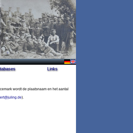
tabases
Links
cemark wordt de plaatsnaam en het aantal
ert@juling.de
).