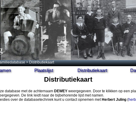
g
amiliedatabase
> Distributiekaart
 namen
Plaatslijst
Distributiekaart
Da
Distributiekaart
 deze database met de achternaam
DEWEY
weergegeven. Door te klikken op een pla
ergegeven. De link leidt naar de bijbehorende lijst met namen.
gesties over de databasetechniek kunt u contact opnemen met
Herbert Juling
(
herb