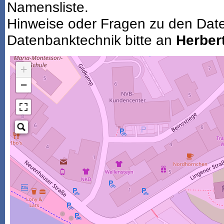
Namensliste.
Hinweise oder Fragen zu den Dat
Datenbanktechnik bitte an
Herbert
+
−