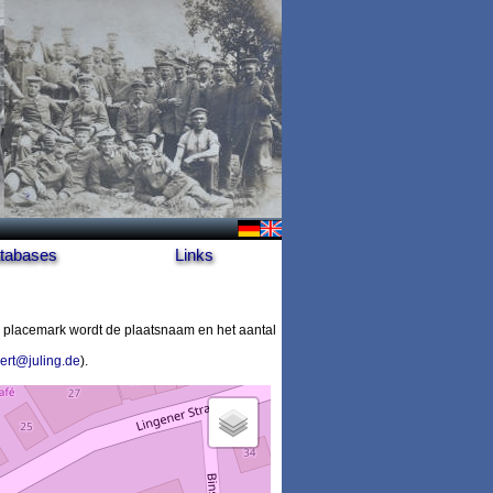
tabases
Links
 placemark wordt de plaatsnaam en het aantal
ert@juling.de
).