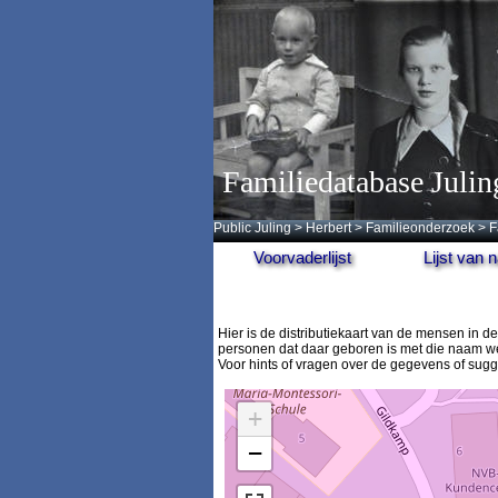
Familiedatabase Julin
Public Juling
>
Herbert
>
Familieonderzoek
>
F
Voorvaderlijst
Lijst van
Hier is de distributiekaart van de mensen in
personen dat daar geboren is met die naam we
Voor hints of vragen over de gegevens of sug
+
−