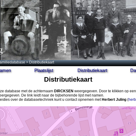
g
amiliedatabase
> Distributiekaart
 namen
Plaatslijst
Distributiekaart
Da
Distributiekaart
 deze database met de achternaam
DIRCKSEN
weergegeven. Door te klikken op een
ergegeven. De link leidt naar de bijbehorende lijst met namen.
gesties over de databasetechniek kunt u contact opnemen met
Herbert Juling
(
herb