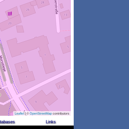
Leaflet
| ©
OpenStreetMap
contributors
tabases
Links