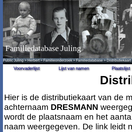
Familiedatabase Juling
Public Juling
>
Herbert
>
Familieonderzoek
>
Familiedatabase
> Distributiekaart
Voorvaderlijst
Lijst van namen
Plaatslijst
Distr
Hier is de distributiekaart van d
achternaam
DRESMANN
weergege
wordt de plaatsnaam en het aantal
naam weergegeven. De link leidt n