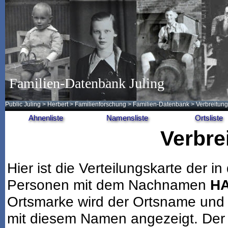
Familien-Datenbank Juling
Public Juling
>
Herbert
>
Familienforschung
>
Familien-Datenbank
> Verbreitung
Ahnenliste
Namensliste
Ortsliste
Verbre
Hier ist die Verteilungskarte der
Personen mit dem Nachnamen
H
Ortsmarke wird der Ortsname und 
mit diesem Namen angezeigt. Der 