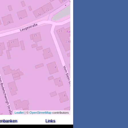
Leaflet
| ©
OpenStreetMap
contributors
enbanken
Links