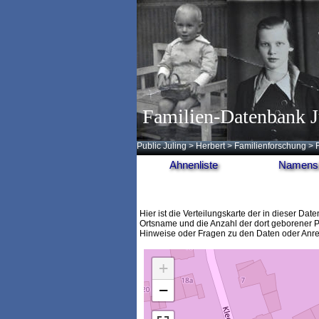
Familien-Datenbank J
Public Juling
>
Herbert
>
Familienforschung
>
Ahnenliste
Namensl
Hier ist die Verteilungskarte der in diese
Ortsname und die Anzahl der dort geborener 
Hinweise oder Fragen zu den Daten oder Anr
+
−