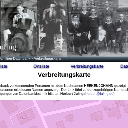
uling
Familien-Datenbank
> Verbreitungskarte
iste
Ortsliste
Verbreitungskarte
Dat
Verbreitungskarte
r Datenbank vorkommenden Personen mit dem Nachnamen
HEEKENJOHANN
gezeigt. 
Personen mit diesem Namen angezeigt. Der Link führt zu der zugehörigen Namensli
egungen zur Datenbanktechnik bitte an
Herbert Juling
(
herbert@juling.de
).