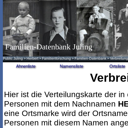
Familien-Datenbank Juling
Public Juling
>
Herbert
>
Familienforschung
>
Familien-Datenbank
> Verbreitung
Ahnenliste
Namensliste
Ortsliste
Verbre
Hier ist die Verteilungskarte der
Personen mit dem Nachnamen
H
eine Ortsmarke wird der Ortsname
Personen mit diesem Namen angeze