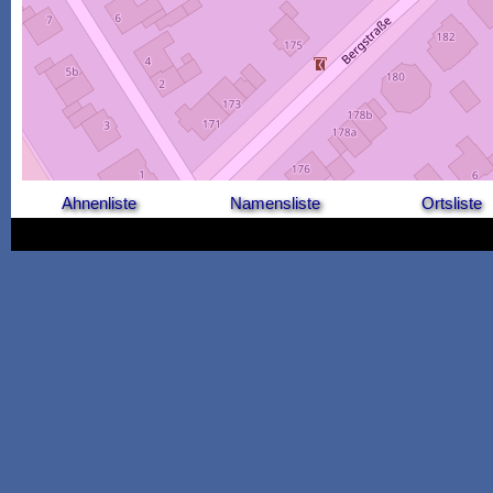
Ahnenliste
Namensliste
Ortsliste