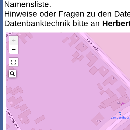
Namensliste.
Hinweise oder Fragen zu den Dat
Datenbanktechnik bitte an
Herbert
+
−