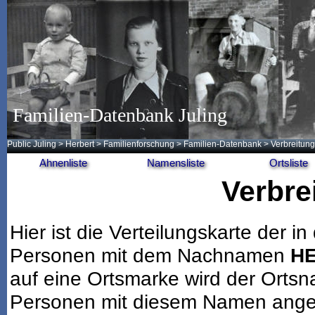
Familien-Datenbank Juling
Public Juling
>
Herbert
>
Familienforschung
>
Familien-Datenbank
> Verbreitung
Ahnenliste
Namensliste
Ortsliste
Verbre
Hier ist die Verteilungskarte der
Personen mit dem Nachnamen
HE
auf eine Ortsmarke wird der Ortsn
Personen mit diesem Namen angeze