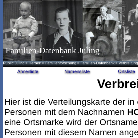
Familien-Datenbank Juling
Public Juling
>
Herbert
>
Familienforschung
>
Familien-Datenbank
> Verbreitung
Ahnenliste
Namensliste
Ortsliste
Verbre
Hier ist die Verteilungskarte der
Personen mit dem Nachnamen
H
eine Ortsmarke wird der Ortsname
Personen mit diesem Namen angeze