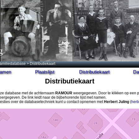
g
amiliedatabase
> Distributiekaart
 namen
Plaatslijst
Distributiekaart
Da
Distributiekaart
 deze database met de achternaam
RAMOUR
weergegeven. Door te klikken op een p
ergegeven. De link leidt naar de bijbehorende lijst met namen.
gesties over de databasetechniek kunt u contact opnemen met
Herbert Juling
(
herb