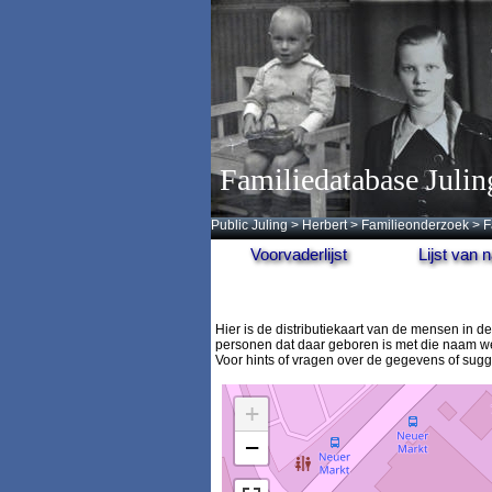
Familiedatabase Julin
Public Juling
>
Herbert
>
Familieonderzoek
>
F
Voorvaderlijst
Lijst van
Hier is de distributiekaart van de mensen in
personen dat daar geboren is met die naam we
Voor hints of vragen over de gegevens of sug
+
−