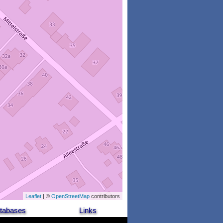
Leaflet
| ©
OpenStreetMap
contributors
tabases
Links