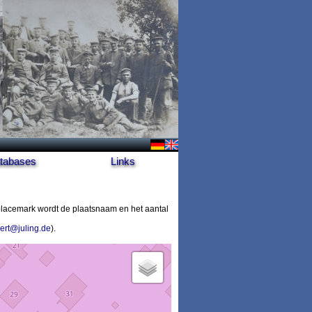
tabases
Links
lacemark wordt de plaatsnaam en het aantal
ert@juling.de
).