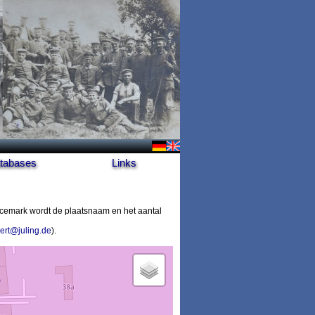
tabases
Links
cemark wordt de plaatsnaam en het aantal
ert@juling.de
).