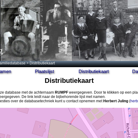
g
amiliedatabase
> Distributiekaart
 namen
Plaatslijst
Distributiekaart
Da
Distributiekaart
 deze database met de achternaam
RUMPF
weergegeven. Door te klikken op een pla
ergegeven. De link leidt naar de bijbehorende lijst met namen.
gesties over de databasetechniek kunt u contact opnemen met
Herbert Juling
(
herb