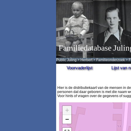
Familiedatabase Julin
Public Juling
>
Herbert
>
Familieonderzoek
>
F
Voorvaderlijst
Lijst van
Hier is de distributiekaart van de mensen in
personen dat daar geboren is met die naam we
Voor hints of vragen over de gegevens of sug
+
−