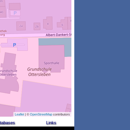
Leaflet
| ©
OpenStreetMap
contributors
tabases
Links