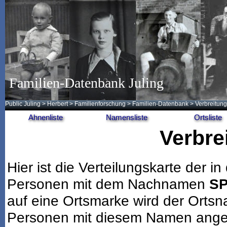
Familien-Datenbank Juling
Public Juling
>
Herbert
>
Familienforschung
>
Familien-Datenbank
> Verbreitung
Ahnenliste
Namensliste
Ortsliste
Verbre
Hier ist die Verteilungskarte der
Personen mit dem Nachnamen
S
auf eine Ortsmarke wird der Ortsn
Personen mit diesem Namen angeze