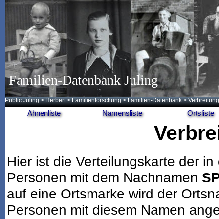
Familien-Datenbank Juling
Public Juling
>
Herbert
>
Familienforschung
>
Familien-Datenbank
> Verbreitung
Ahnenliste
Namensliste
Ortsliste
Verbre
Hier ist die Verteilungskarte der
Personen mit dem Nachnamen
S
auf eine Ortsmarke wird der Ortsn
Personen mit diesem Namen angeze