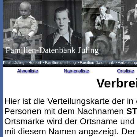
Familien-Datenbank Juling
Public Juling
>
Herbert
>
Familienforschung
>
Familien-Datenbank
> Verbreitung
Ahnenliste
Namensliste
Ortsliste
Verbre
Hier ist die Verteilungskarte der
Personen mit dem Nachnamen
ST
Ortsmarke wird der Ortsname und 
mit diesem Namen angezeigt. Der 