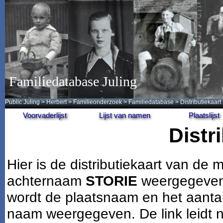
Familiedatabase Juling
Public Juling
>
Herbert
>
Familieonderzoek
>
Familiedatabase
> Distributiekaart
Voorvaderlijst
Lijst van namen
Plaatslijst
Distr
Hier is de distributiekaart van d
achternaam
STORIE
weergegeven.
wordt de plaatsnaam en het aantal
naam weergegeven. De link leidt n