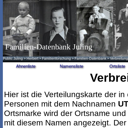
Familien-Datenbank Juling
Public Juling
>
Herbert
>
Familienforschung
>
Familien-Datenbank
> Verbreitung
Ahnenliste
Namensliste
Ortsliste
Verbre
Hier ist die Verteilungskarte der
Personen mit dem Nachnamen
U
Ortsmarke wird der Ortsname und 
mit diesem Namen angezeigt. Der 