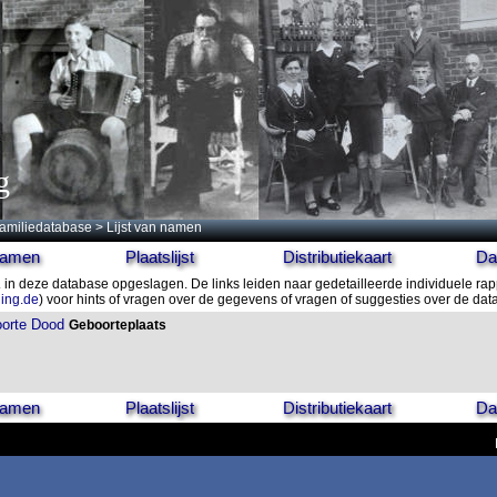
g
amiliedatabase
> Lijst van namen
 namen
Plaatslijst
Distributiekaart
Da
A
in deze database opgeslagen. De links leiden naar gedetailleerde individuele ra
ling.de
) voor hints of vragen over de gegevens of vragen of suggesties over de da
orte
Dood
Geboorteplaats
 namen
Plaatslijst
Distributiekaart
Da