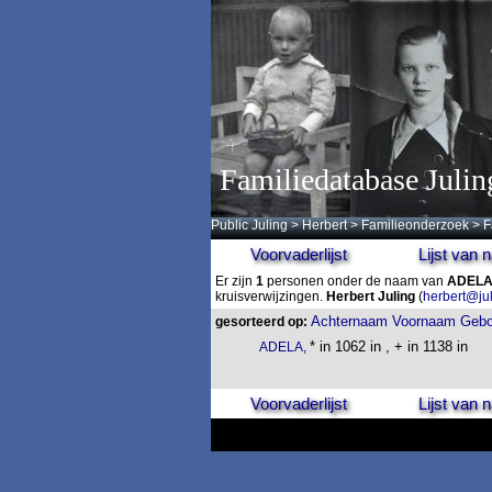
Familiedatabase Julin
Public Juling
>
Herbert
>
Familieonderzoek
>
F
Voorvaderlijst
Lijst van
Er zijn
1
personen onder de naam van
ADEL
kruisverwijzingen.
Herbert Juling
(
herbert@ju
Achternaam
Voornaam
Gebo
gesorteerd op:
* in 1062 in , + in 1138 in
ADELA,
Voorvaderlijst
Lijst van