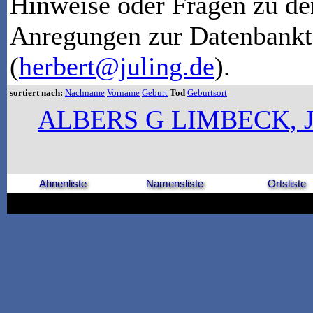
Hinweise oder Fragen zu de
Anregungen zur Datenbankt
(
herbert@juling.de
).
sortiert nach:
Nachname
Vorname
Geburt
Tod
Geburtsort
ALBERS G LIMBECK, 
Ahnenliste
Namensliste
Ortsliste