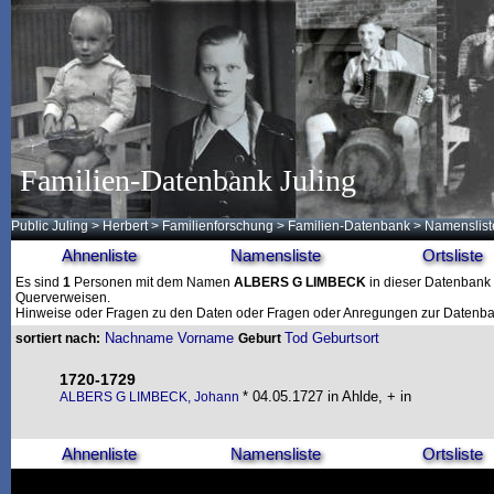
Familien-Datenbank Juling
Public Juling
>
Herbert
>
Familienforschung
>
Familien-Datenbank
> Namenslist
Ahnenliste
Namensliste
Ortsliste
Es sind
1
Personen mit dem Namen
ALBERS G LIMBECK
in dieser Datenbank g
Querverweisen.
Hinweise oder Fragen zu den Daten oder Fragen oder Anregungen zur Datenban
Nachname
Vorname
Tod
Geburtsort
sortiert nach:
Geburt
1720-1729
* 04.05.1727 in Ahlde, + in
ALBERS G LIMBECK, Johann
Ahnenliste
Namensliste
Ortsliste