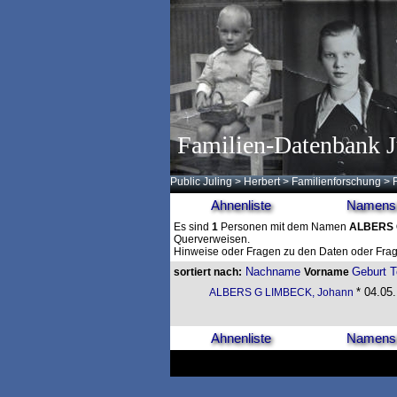
Familien-Datenbank J
Public Juling
>
Herbert
>
Familienforschung
>
Ahnenliste
Namensl
Es sind
1
Personen mit dem Namen
ALBERS 
Querverweisen.
Hinweise oder Fragen zu den Daten oder Frag
Nachname
Geburt
T
sortiert nach:
Vorname
* 04.05.
ALBERS G LIMBECK, Johann
Ahnenliste
Namensl