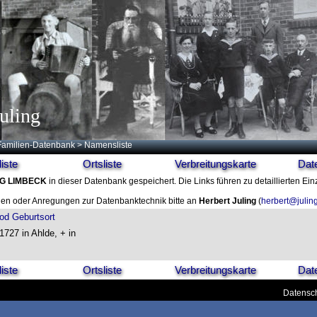
uling
Familien-Datenbank
> Namensliste
iste
Ortsliste
Verbreitungskarte
Dat
G LIMBECK
in dieser Datenbank gespeichert. Die Links führen zu detaillierten Ein
en oder Anregungen zur Datenbanktechnik bitte an
Herbert Juling
(
herbert@julin
od
Geburtsort
1727 in Ahlde, + in
iste
Ortsliste
Verbreitungskarte
Dat
Datensch