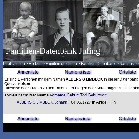
Familien-Datenbank Juling
Public Juling
>
Herbert
>
Familienforschung
>
Familien-Datenbank
> Namenslist
Ahnenliste
Namensliste
Ortsliste
Es sind
1
Personen mit dem Namen
ALBERS G LIMBECK
in dieser Datenbank g
Querverweisen.
Hinweise oder Fragen zu den Daten oder Fragen oder Anregungen zur Datenban
Vorname
Geburt
Tod
Geburtsort
sortiert nach:
Nachname
* 04.05.1727 in Ahlde, + in
ALBERS G LIMBECK, Johann
Ahnenliste
Namensliste
Ortsliste